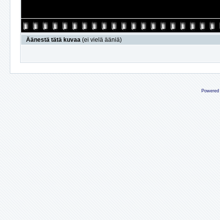
Äänestä tätä kuvaa
(ei vielä ääniä)
Powered