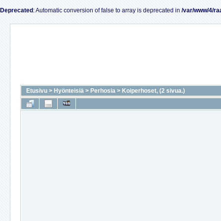
Deprecated
: Automatic conversion of false to array is deprecated in
/var/www/4/ra
Etusivu
>
Hyönteisiä
>
Perhosia
>
Koiperhoset, (2 sivua.)