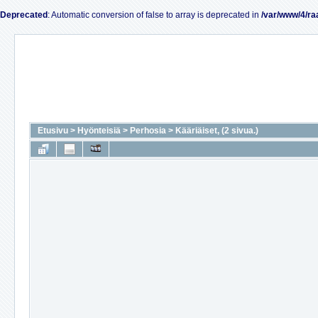
Deprecated
: Automatic conversion of false to array is deprecated in
/var/www/4/ra
Etusivu
>
Hyönteisiä
>
Perhosia
>
Kääriäiset, (2 sivua.)