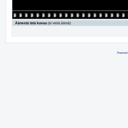
Äänestä tätä kuvaa
(ei vielä ääniä)
Powered