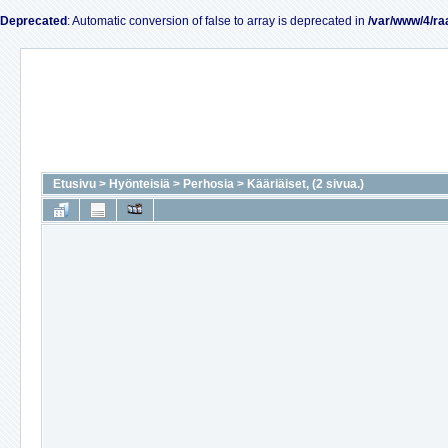
Deprecated
: Automatic conversion of false to array is deprecated in
/var/www/4/ra
Etusivu
>
Hyönteisiä
>
Perhosia
>
Kääriäiset, (2 sivua.)