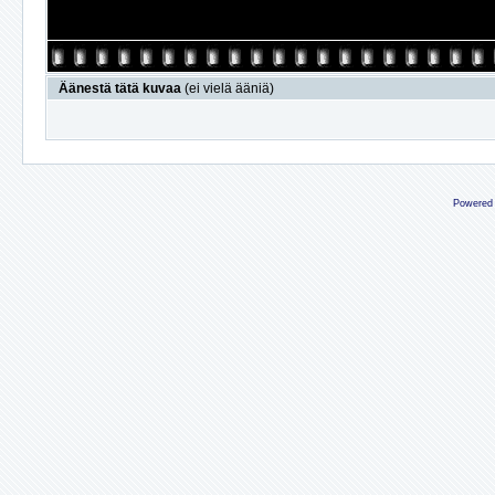
Äänestä tätä kuvaa
(ei vielä ääniä)
Powered