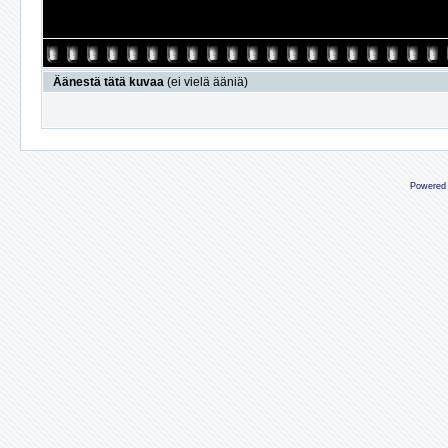
Äänestä tätä kuvaa
(ei vielä ääniä)
Powered