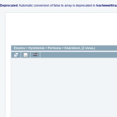
Deprecated
: Automatic conversion of false to array is deprecated in
/var/www/4/ra
Etusivu
>
Hyönteisiä
>
Perhosia
>
Kääriäiset, (2 sivua.)