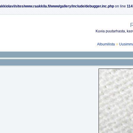
akkiolavi/sites/www.raakkila.fi/www/gallery/include/debugger.inc.php
on line
114
R
Kuvia puutarhasta, kasv
Albumilista
Uusimmat