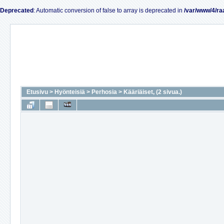
Deprecated
: Automatic conversion of false to array is deprecated in
/var/www/4/ra
Etusivu
>
Hyönteisiä
>
Perhosia
>
Kääriäiset, (2 sivua.)