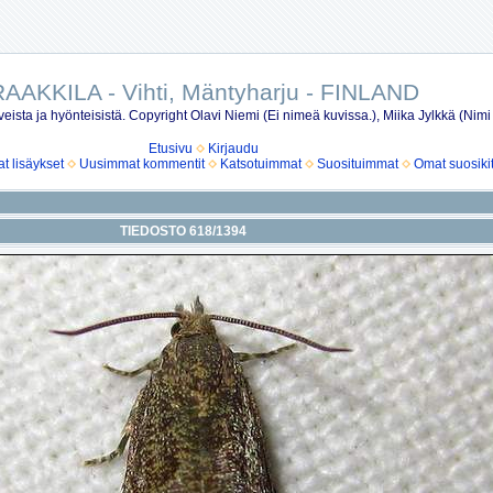
AAKKILA - Vihti, Mäntyharju - FINLAND
eista ja hyönteisistä. Copyright Olavi Niemi (Ei nimeä kuvissa.), Miika Jylkkä (Nimi
Etusivu
Kirjaudu
 lisäykset
Uusimmat kommentit
Katsotuimmat
Suosituimmat
Omat suosiki
TIEDOSTO 618/1394