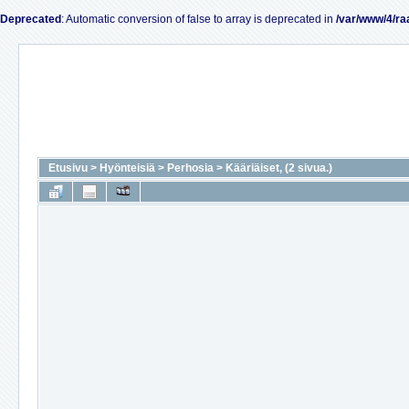
Deprecated
: Automatic conversion of false to array is deprecated in
/var/www/4/ra
Etusivu
>
Hyönteisiä
>
Perhosia
>
Kääriäiset, (2 sivua.)