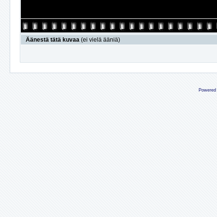
Äänestä tätä kuvaa
(ei vielä ääniä)
Powered