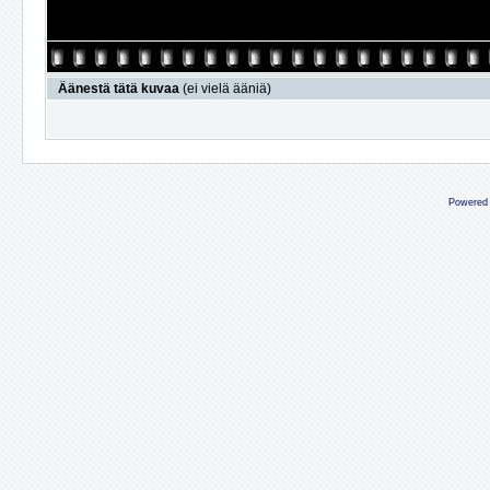
Äänestä tätä kuvaa
(ei vielä ääniä)
Powered