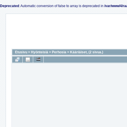
Deprecated
: Automatic conversion of false to array is deprecated in
/var/www/4/ra
Etusivu
>
Hyönteisiä
>
Perhosia
>
Kääriäiset, (2 sivua.)