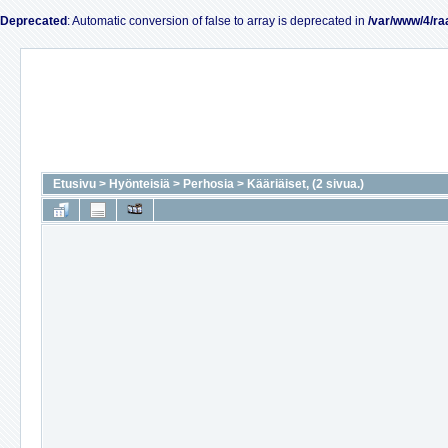
Deprecated
: Automatic conversion of false to array is deprecated in
/var/www/4/ra
Etusivu
>
Hyönteisiä
>
Perhosia
>
Kääriäiset, (2 sivua.)