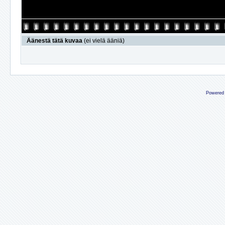
Äänestä tätä kuvaa
(ei vielä ääniä)
Powered