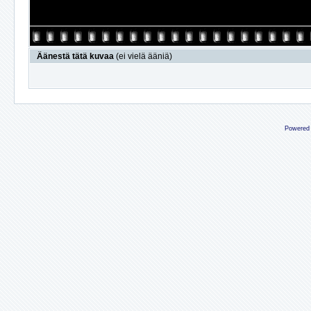
Äänestä tätä kuvaa
(ei vielä ääniä)
Powered