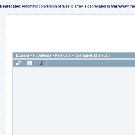
Deprecated
: Automatic conversion of false to array is deprecated in
/var/www/4/ra
Etusivu
>
Hyönteisiä
>
Perhosia
>
Kääriäiset, (2 sivua.)