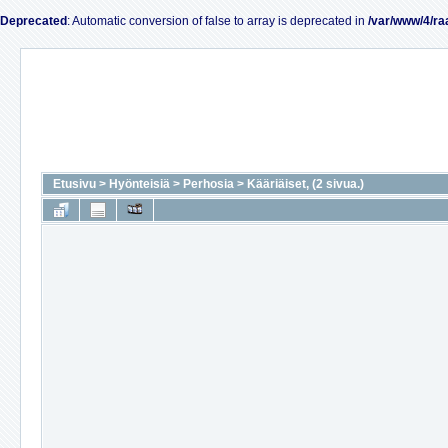
Deprecated
: Automatic conversion of false to array is deprecated in
/var/www/4/ra
Etusivu
>
Hyönteisiä
>
Perhosia
>
Kääriäiset, (2 sivua.)