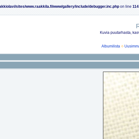
akkiolavi/sites/www.raakkila.fi/www/gallery/include/debugger.inc.php
on line
114
R
Kuvia puutarhasta, kasv
Albumilista
Uusimmat