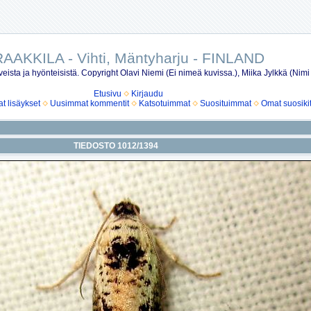
AAKKILA - Vihti, Mäntyharju - FINLAND
eista ja hyönteisistä. Copyright Olavi Niemi (Ei nimeä kuvissa.), Miika Jylkkä (Nimi
Etusivu
Kirjaudu
 lisäykset
Uusimmat kommentit
Katsotuimmat
Suosituimmat
Omat suosiki
TIEDOSTO 1012/1394