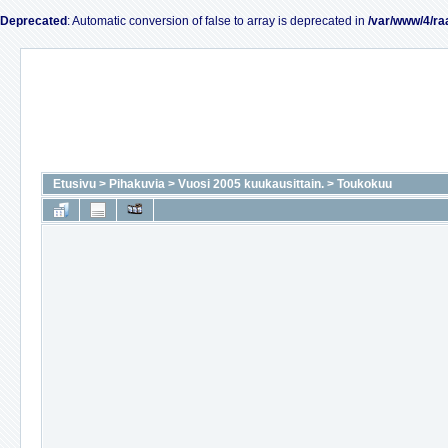
Deprecated
: Automatic conversion of false to array is deprecated in
/var/www/4/ra
Etusivu
>
Pihakuvia
>
Vuosi 2005 kuukausittain.
>
Toukokuu