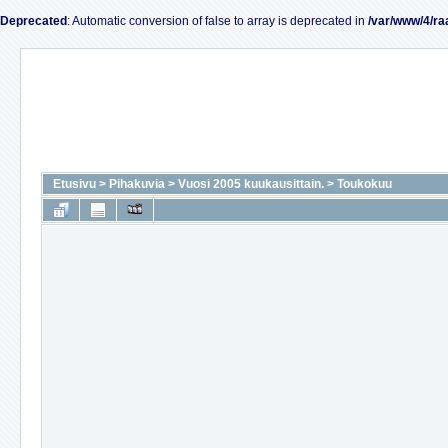
Deprecated
: Automatic conversion of false to array is deprecated in
/var/www/4/ra
Etusivu
>
Pihakuvia
>
Vuosi 2005 kuukausittain.
>
Toukokuu