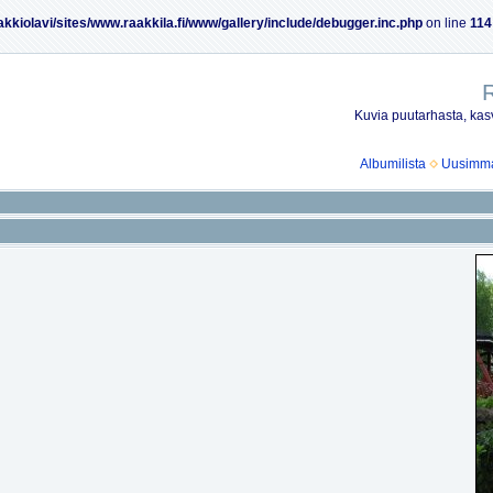
akkiolavi/sites/www.raakkila.fi/www/gallery/include/debugger.inc.php
on line
114
R
Kuvia puutarhasta, kasv
Albumilista
Uusimmat