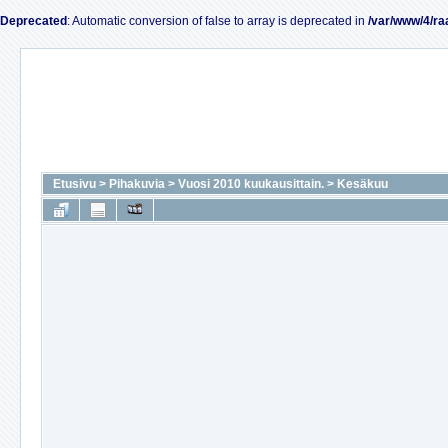
Deprecated
: Automatic conversion of false to array is deprecated in
/var/www/4/ra
Etusivu
>
Pihakuvia
>
Vuosi 2010 kuukausittain.
>
Kesäkuu