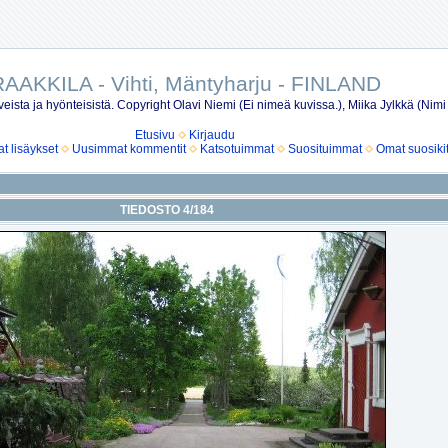
AAKKILA - Vihti, Mäntyharju - FINLAND
eista ja hyönteisistä. Copyright Olavi Niemi (Ei nimeä kuvissa.), Miika Jylkkä (Nimi
Etusivu
Kirjaudu
 lisäykset
Uusimmat kommentit
Katsotuimmat
Suosituimmat
Omat suosiki
TIEDOSTO 4/184