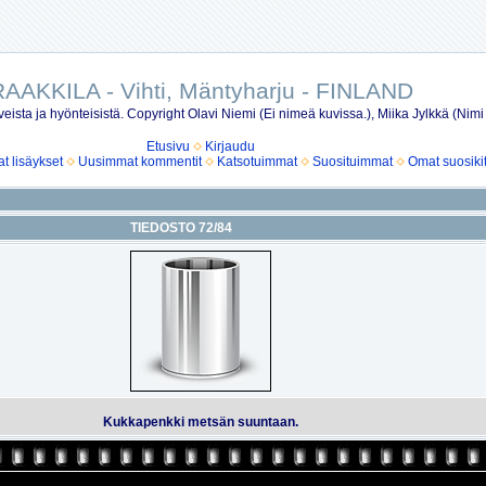
AAKKILA - Vihti, Mäntyharju - FINLAND
eista ja hyönteisistä. Copyright Olavi Niemi (Ei nimeä kuvissa.), Miika Jylkkä (Nimi
Etusivu
Kirjaudu
 lisäykset
Uusimmat kommentit
Katsotuimmat
Suosituimmat
Omat suosiki
TIEDOSTO 72/84
Kukkapenkki metsän suuntaan.