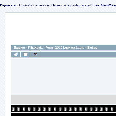
Deprecated
: Automatic conversion of false to array is deprecated in
/var/www/4/ra
Etusivu
>
Pihakuvia
>
Vuosi 2010 kuukausittain.
>
Elokuu