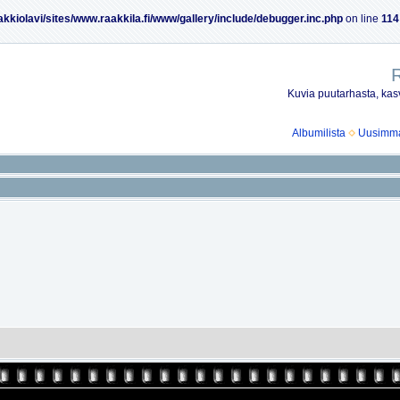
akkiolavi/sites/www.raakkila.fi/www/gallery/include/debugger.inc.php
on line
114
R
Kuvia puutarhasta, kasv
Albumilista
Uusimmat