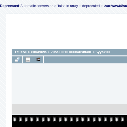
Deprecated
: Automatic conversion of false to array is deprecated in
/var/www/4/ra
Etusivu
>
Pihakuvia
>
Vuosi 2010 kuukausittain.
>
Syyskuu