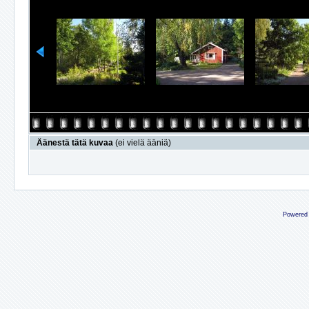
Äänestä tätä kuvaa
(ei vielä ääniä)
Powered