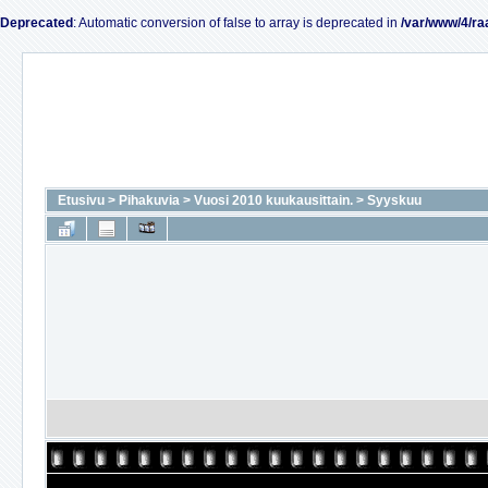
Deprecated
: Automatic conversion of false to array is deprecated in
/var/www/4/ra
Etusivu
>
Pihakuvia
>
Vuosi 2010 kuukausittain.
>
Syyskuu