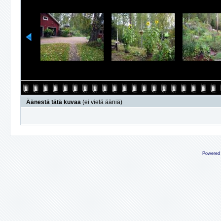
Äänestä tätä kuvaa
(ei vielä ääniä)
Powered