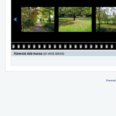
Äänestä tätä kuvaa
(ei vielä ääniä)
Powered