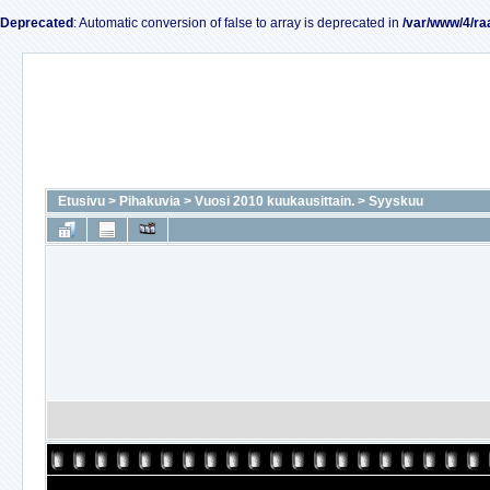
Deprecated
: Automatic conversion of false to array is deprecated in
/var/www/4/ra
Etusivu
>
Pihakuvia
>
Vuosi 2010 kuukausittain.
>
Syyskuu