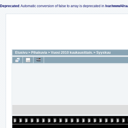
Deprecated
: Automatic conversion of false to array is deprecated in
/var/www/4/ra
Etusivu
>
Pihakuvia
>
Vuosi 2010 kuukausittain.
>
Syyskuu