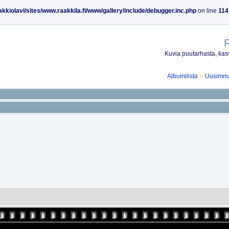
akkiolavi/sites/www.raakkila.fi/www/gallery/include/debugger.inc.php
on line
114
R
Kuvia puutarhasta, kasv
Albumilista
Uusimmat