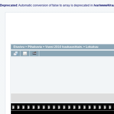
Deprecated
: Automatic conversion of false to array is deprecated in
/var/www/4/ra
Etusivu
>
Pihakuvia
>
Vuosi 2010 kuukausittain.
>
Lokakuu