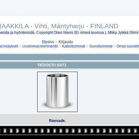
AAKKILA - Vihti, Mäntyharju - FINLAND
eista ja hyönteisistä. Copyright Olavi Niemi (Ei nimeä kuvissa.), Miika Jylkkä (Nimi
Etusivu
Kirjaudu
 lisäykset
Uusimmat kommentit
Katsotuimmat
Suosituimmat
Omat suosiki
TIEDOSTO 50/73
Raesade.