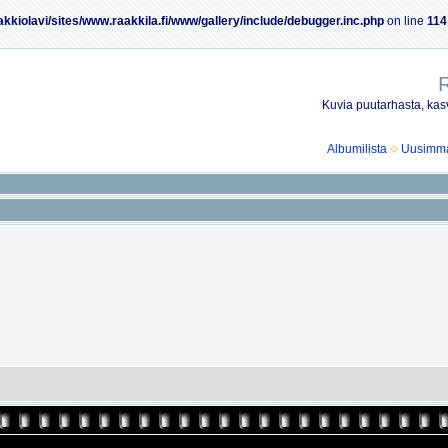
akkiolavi/sites/www.raakkila.fi/www/gallery/include/debugger.inc.php
on line
114
R
Kuvia puutarhasta, kasv
Albumilista
Uusimmat