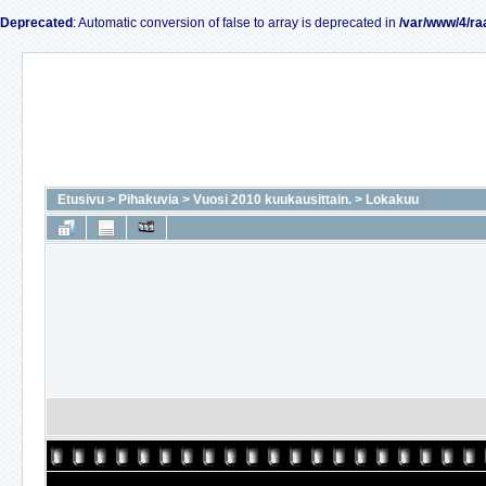
Deprecated
: Automatic conversion of false to array is deprecated in
/var/www/4/ra
Etusivu
>
Pihakuvia
>
Vuosi 2010 kuukausittain.
>
Lokakuu