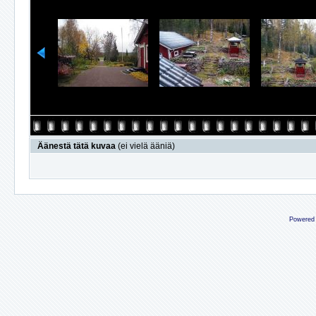
Äänestä tätä kuvaa
(ei vielä ääniä)
Powered