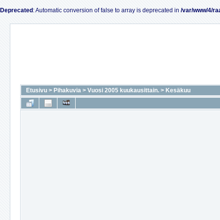
Deprecated
: Automatic conversion of false to array is deprecated in
/var/www/4/ra
Etusivu
>
Pihakuvia
>
Vuosi 2005 kuukausittain.
>
Kesäkuu