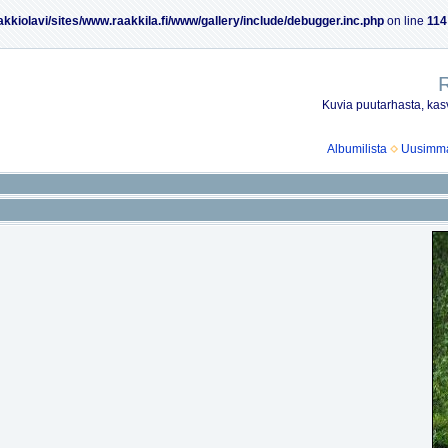
akkiolavi/sites/www.raakkila.fi/www/gallery/include/debugger.inc.php
on line
114
R
Kuvia puutarhasta, kasv
Albumilista
Uusimmat