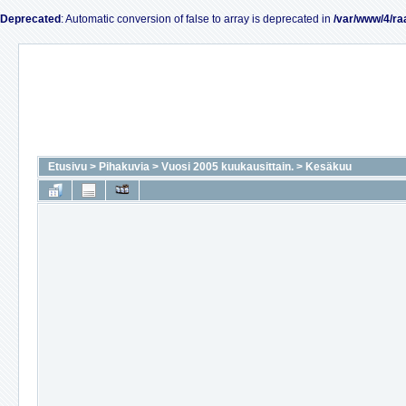
Deprecated
: Automatic conversion of false to array is deprecated in
/var/www/4/ra
Etusivu
>
Pihakuvia
>
Vuosi 2005 kuukausittain.
>
Kesäkuu