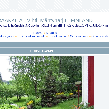
AAKKILA - Vihti, Mäntyharju - FINLAND
eista ja hyönteisistä. Copyright Olavi Niemi (Ei nimeä kuvissa.), Miika Jylkkä (Nimi
Etusivu
Kirjaudu
 lisäykset
Uusimmat kommentit
Katsotuimmat
Suosituimmat
Omat suosiki
TIEDOSTO 24/149