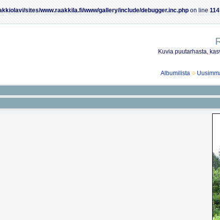
akkiolavi/sites/www.raakkila.fi/www/gallery/include/debugger.inc.php
on line
114
R
Kuvia puutarhasta, kasv
Albumilista
Uusimmat