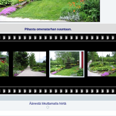
Pihasta omenatarhan suuntaan.
Äänestä liikuttamalla hiirtä