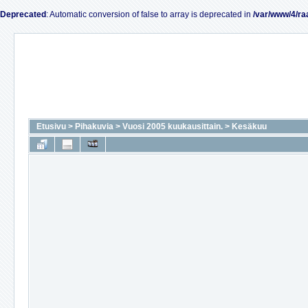
Deprecated
: Automatic conversion of false to array is deprecated in
/var/www/4/ra
Etusivu
>
Pihakuvia
>
Vuosi 2005 kuukausittain.
>
Kesäkuu