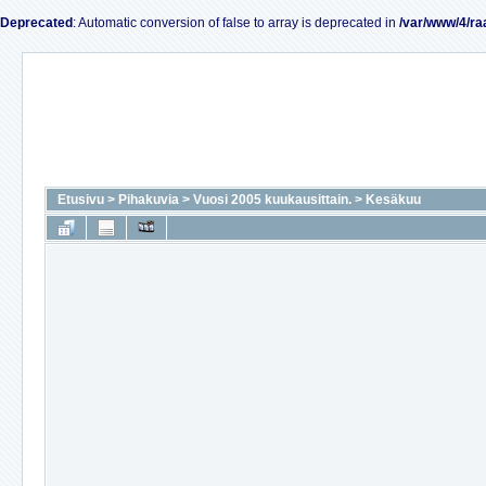
Deprecated
: Automatic conversion of false to array is deprecated in
/var/www/4/ra
Etusivu
>
Pihakuvia
>
Vuosi 2005 kuukausittain.
>
Kesäkuu