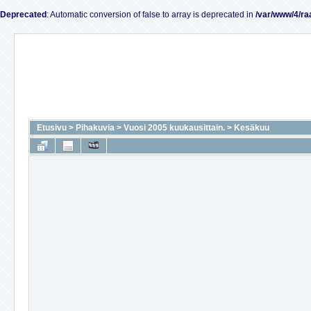
Deprecated
: Automatic conversion of false to array is deprecated in
/var/www/4/ra
Etusivu
>
Pihakuvia
>
Vuosi 2005 kuukausittain.
>
Kesäkuu