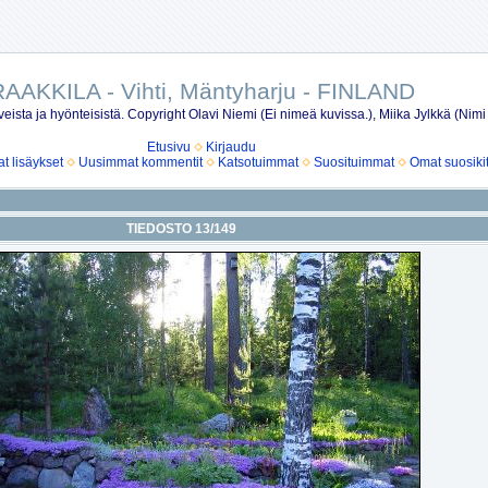
AAKKILA - Vihti, Mäntyharju - FINLAND
eista ja hyönteisistä. Copyright Olavi Niemi (Ei nimeä kuvissa.), Miika Jylkkä (Nimi
Etusivu
Kirjaudu
 lisäykset
Uusimmat kommentit
Katsotuimmat
Suosituimmat
Omat suosiki
TIEDOSTO 13/149