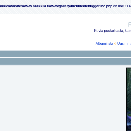
akkiolavi/sites/www.raakkila.fi/www/gallery/include/debugger.inc.php
on line
114
R
Kuvia puutarhasta, kasv
Albumilista
Uusimmat