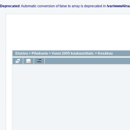
Deprecated
: Automatic conversion of false to array is deprecated in
/var/www/4/ra
Etusivu
>
Pihakuvia
>
Vuosi 2005 kuukausittain.
>
Kesäkuu