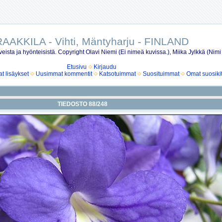
AAKKILA - Vihti, Mäntyharju - FINLAND
eista ja hyönteisistä. Copyright Olavi Niemi (Ei nimeä kuvissa.), Miika Jylkkä (Nimi
Etusivu
Kirjaudu
 lisäykset
Uusimmat kommentit
Katsotuimmat
Suosituimmat
Omat suosiki
TIEDOSTO 88/248