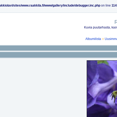
akkiolavi/sites/www.raakkila.fi/www/gallery/include/debugger.inc.php
on line
114
R
Kuvia puutarhasta, kasv
Albumilista
Uusimmat