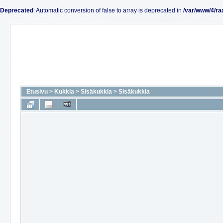
Deprecated
: Automatic conversion of false to array is deprecated in
/var/www/4/ra
Etusivu
>
Kukkia
>
Sisäkukkia
>
Sisäkukkia