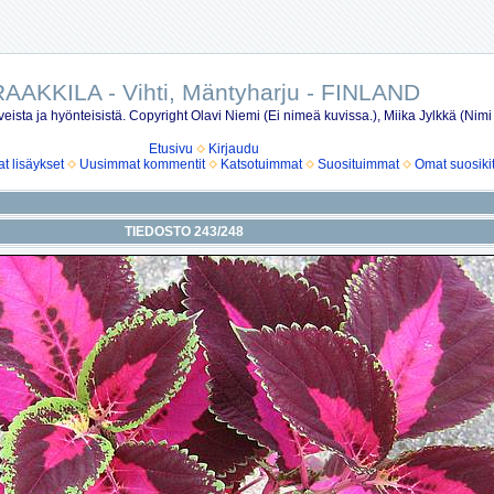
AAKKILA - Vihti, Mäntyharju - FINLAND
eista ja hyönteisistä. Copyright Olavi Niemi (Ei nimeä kuvissa.), Miika Jylkkä (Nimi
Etusivu
Kirjaudu
 lisäykset
Uusimmat kommentit
Katsotuimmat
Suosituimmat
Omat suosiki
TIEDOSTO 243/248