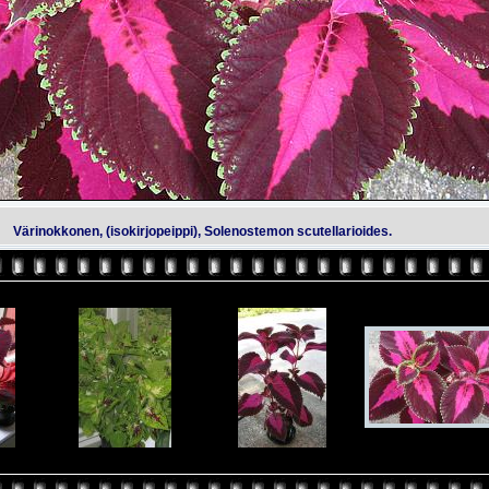
Värinokkonen, (isokirjopeippi), Solenostemon scutellarioides.