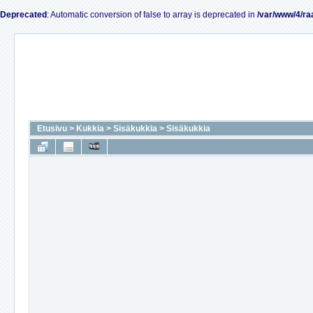
Deprecated
: Automatic conversion of false to array is deprecated in
/var/www/4/ra
Etusivu
>
Kukkia
>
Sisäkukkia
>
Sisäkukkia