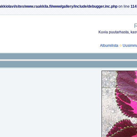
akkiolavi/sites/www.raakkila.fi/www/gallery/include/debugger.inc.php
on line
114
R
Kuvia puutarhasta, kasv
Albumilista
Uusimmat