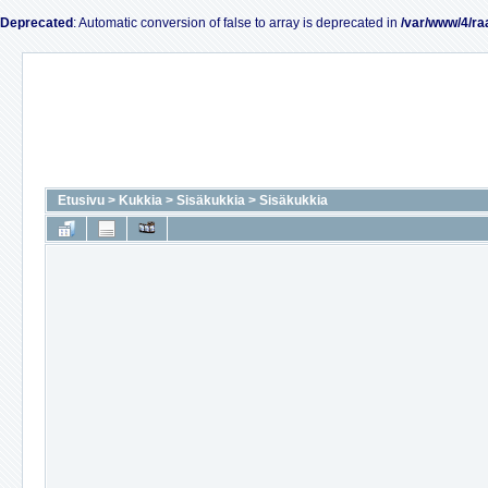
Deprecated
: Automatic conversion of false to array is deprecated in
/var/www/4/ra
Etusivu
>
Kukkia
>
Sisäkukkia
>
Sisäkukkia