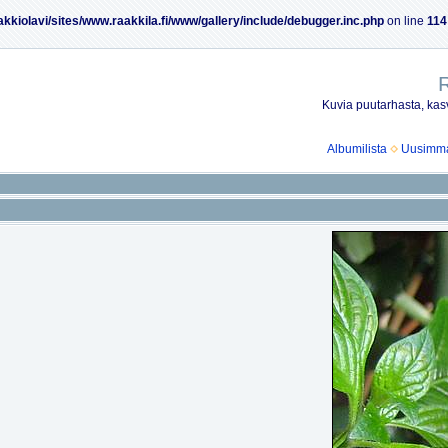
akkiolavi/sites/www.raakkila.fi/www/gallery/include/debugger.inc.php
on line
114
R
Kuvia puutarhasta, kasv
Albumilista
Uusimmat