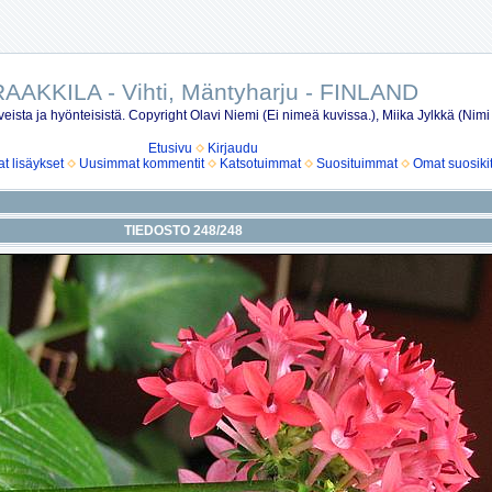
AAKKILA - Vihti, Mäntyharju - FINLAND
eista ja hyönteisistä. Copyright Olavi Niemi (Ei nimeä kuvissa.), Miika Jylkkä (Nimi
Etusivu
Kirjaudu
 lisäykset
Uusimmat kommentit
Katsotuimmat
Suosituimmat
Omat suosiki
TIEDOSTO 248/248