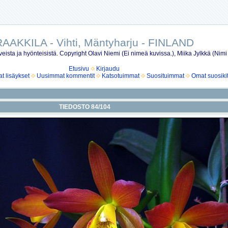
AAKKILA - Vihti, Mäntyharju - FINLAND
eista ja hyönteisistä. Copyright Olavi Niemi (Ei nimeä kuvissa.), Miika Jylkkä (Nimi
Etusivu
Kirjaudu
 lisäykset
Uusimmat kommentit
Katsotuimmat
Suosituimmat
Omat suosiki
TIEDOSTO 84/104