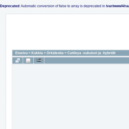
Deprecated
: Automatic conversion of false to array is deprecated in
/var/www/4/ra
Etusivu
>
Kukkia
>
Orkideoita
>
Cattleya -sukuiset ja -hybridit