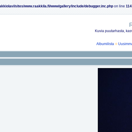
akkiolavi/sites/www.raakkila.fi/www/gallery/include/debugger.inc.php
on line
114
R
Kuvia puutarhasta, kasv
Albumilista
Uusimmat