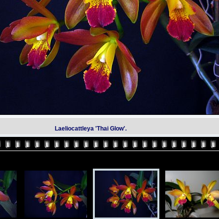
Laeliocattleya 'Thai Glow'.