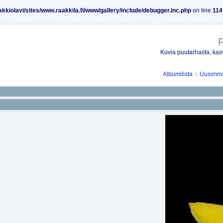
akkiolavi/sites/www.raakkila.fi/www/gallery/include/debugger.inc.php
on line
114
R
Kuvia puutarhasta, kasv
Albumilista
Uusimmat