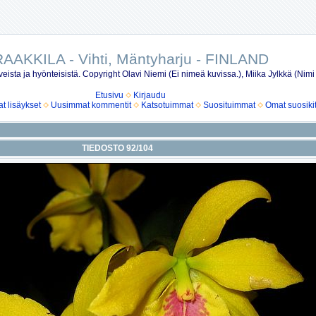
AAKKILA - Vihti, Mäntyharju - FINLAND
eista ja hyönteisistä. Copyright Olavi Niemi (Ei nimeä kuvissa.), Miika Jylkkä (Nimi
Etusivu
Kirjaudu
 lisäykset
Uusimmat kommentit
Katsotuimmat
Suosituimmat
Omat suosiki
TIEDOSTO 92/104