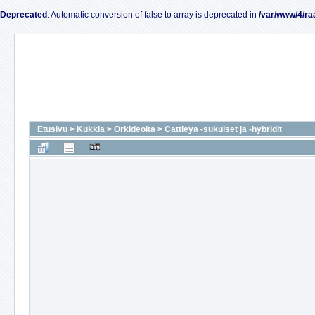
Deprecated
: Automatic conversion of false to array is deprecated in
/var/www/4/ra
Etusivu
>
Kukkia
>
Orkideoita
>
Cattleya -sukuiset ja -hybridit