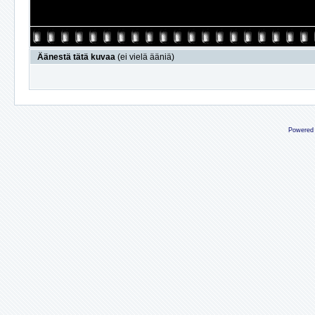
Äänestä tätä kuvaa
(ei vielä ääniä)
Powered