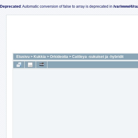
Deprecated
: Automatic conversion of false to array is deprecated in
/var/www/4/ra
Etusivu
>
Kukkia
>
Orkideoita
>
Cattleya -sukuiset ja -hybridit