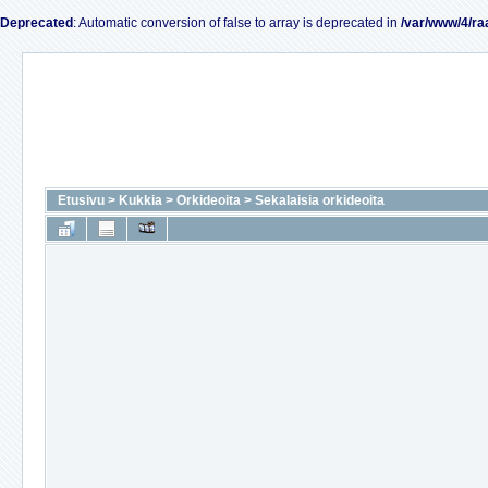
Deprecated
: Automatic conversion of false to array is deprecated in
/var/www/4/ra
Etusivu
>
Kukkia
>
Orkideoita
>
Sekalaisia orkideoita