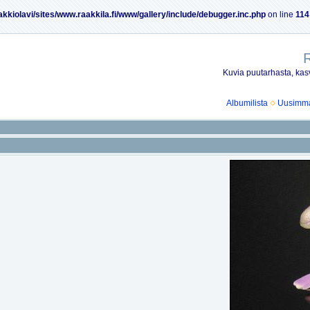
akkiolavi/sites/www.raakkila.fi/www/gallery/include/debugger.inc.php
on line
114
R
Kuvia puutarhasta, kasv
Albumilista
Uusimmat