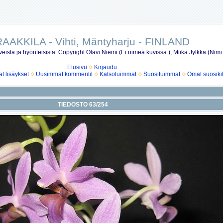
AAKKILA - Vihti, Mäntyharju - FINLAND
eista ja hyönteisistä. Copyright Olavi Niemi (Ei nimeä kuvissa.), Miika Jylkkä (Nimi
Etusivu
Kirjaudu
 lisäykset
Uusimmat kommentit
Katsotuimmat
Suosituimmat
Omat suosiki
TIEDOSTO 63/254