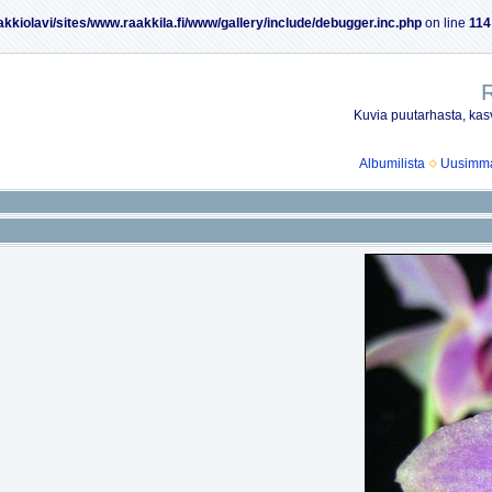
akkiolavi/sites/www.raakkila.fi/www/gallery/include/debugger.inc.php
on line
114
R
Kuvia puutarhasta, kasv
Albumilista
Uusimmat