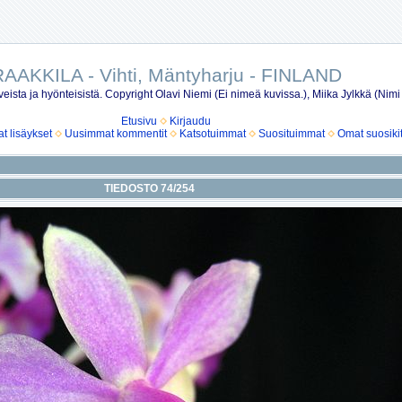
AAKKILA - Vihti, Mäntyharju - FINLAND
eista ja hyönteisistä. Copyright Olavi Niemi (Ei nimeä kuvissa.), Miika Jylkkä (Nimi
Etusivu
Kirjaudu
 lisäykset
Uusimmat kommentit
Katsotuimmat
Suosituimmat
Omat suosiki
TIEDOSTO 74/254