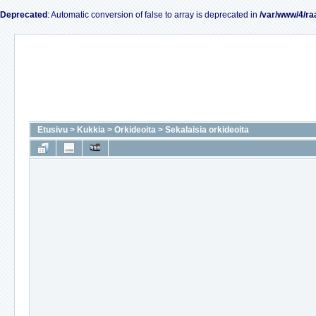
Deprecated
: Automatic conversion of false to array is deprecated in
/var/www/4/ra
Etusivu
>
Kukkia
>
Orkideoita
>
Sekalaisia orkideoita