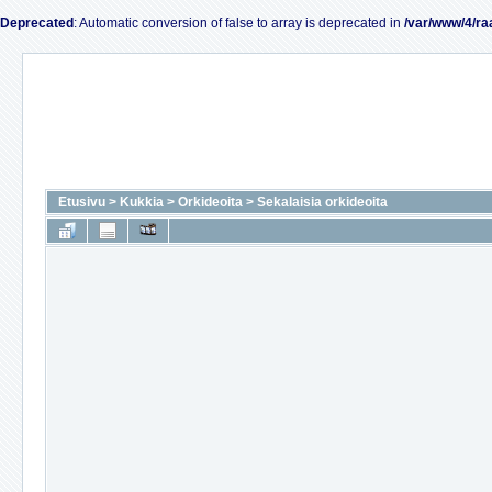
Deprecated
: Automatic conversion of false to array is deprecated in
/var/www/4/ra
Etusivu
>
Kukkia
>
Orkideoita
>
Sekalaisia orkideoita