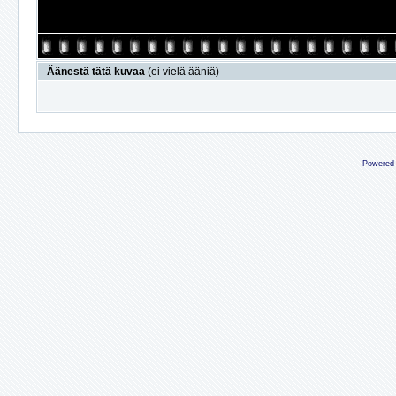
Äänestä tätä kuvaa
(ei vielä ääniä)
Powered