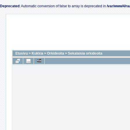
Deprecated
: Automatic conversion of false to array is deprecated in
/var/www/4/ra
Etusivu
>
Kukkia
>
Orkideoita
>
Sekalaisia orkideoita