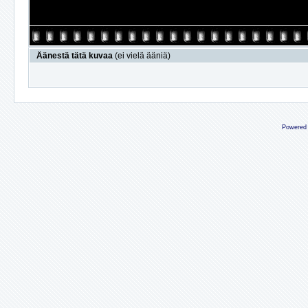
Äänestä tätä kuvaa
(ei vielä ääniä)
Powered