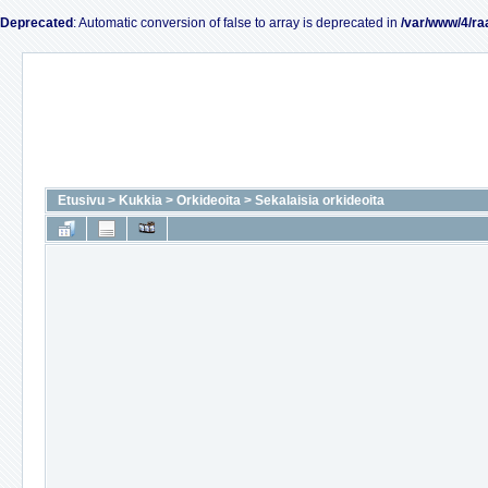
Deprecated
: Automatic conversion of false to array is deprecated in
/var/www/4/ra
Etusivu
>
Kukkia
>
Orkideoita
>
Sekalaisia orkideoita