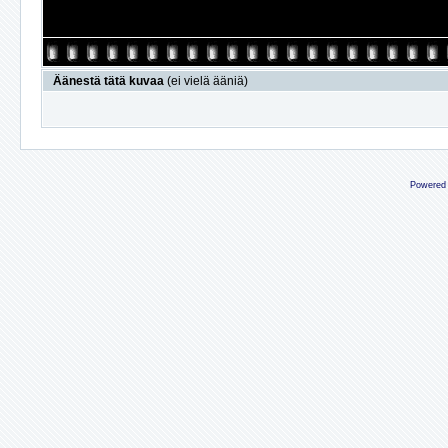
Äänestä tätä kuvaa
(ei vielä ääniä)
Powered