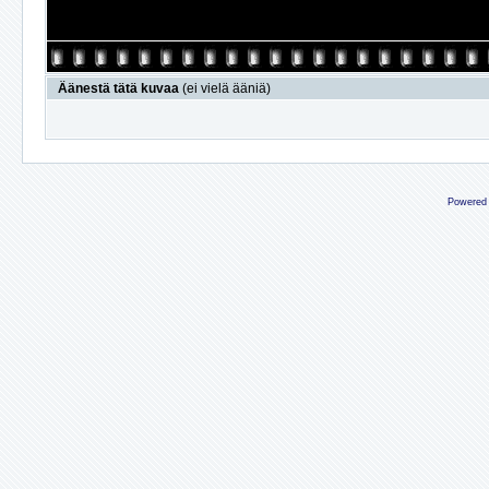
Äänestä tätä kuvaa
(ei vielä ääniä)
Powered