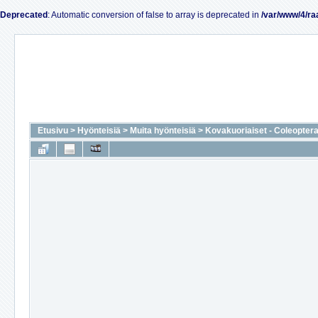
Deprecated
: Automatic conversion of false to array is deprecated in
/var/www/4/ra
Etusivu
>
Hyönteisiä
>
Muita hyönteisiä
>
Kovakuoriaiset - Coleopter