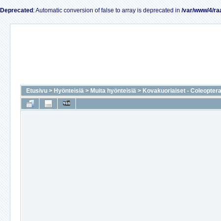
Deprecated
: Automatic conversion of false to array is deprecated in
/var/www/4/ra
Etusivu
>
Hyönteisiä
>
Muita hyönteisiä
>
Kovakuoriaiset - Coleopter