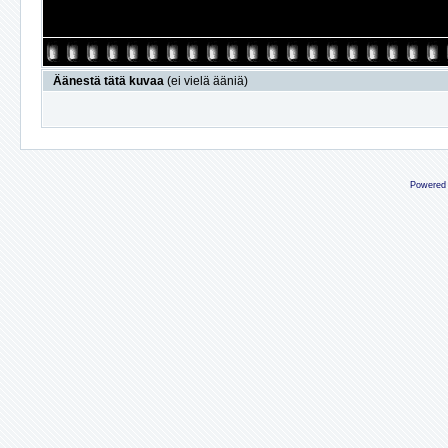
Äänestä tätä kuvaa
(ei vielä ääniä)
Powered