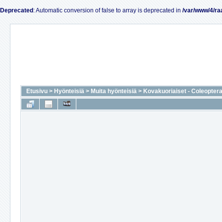
Deprecated
: Automatic conversion of false to array is deprecated in
/var/www/4/ra
Etusivu
>
Hyönteisiä
>
Muita hyönteisiä
>
Kovakuoriaiset - Coleopter