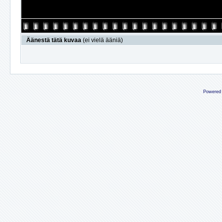
Äänestä tätä kuvaa
(ei vielä ääniä)
Powered