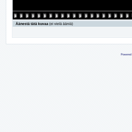
Äänestä tätä kuvaa
(ei vielä ääniä)
Powered