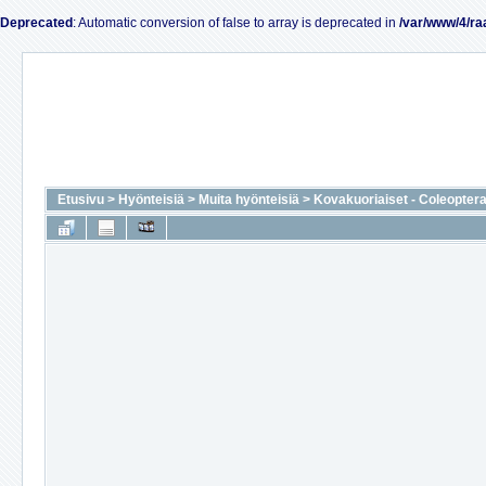
Deprecated
: Automatic conversion of false to array is deprecated in
/var/www/4/ra
Etusivu
>
Hyönteisiä
>
Muita hyönteisiä
>
Kovakuoriaiset - Coleopter