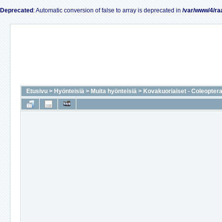
Deprecated
: Automatic conversion of false to array is deprecated in
/var/www/4/ra
Etusivu
>
Hyönteisiä
>
Muita hyönteisiä
>
Kovakuoriaiset - Coleopter