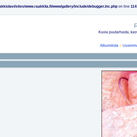
akkiolavi/sites/www.raakkila.fi/www/gallery/include/debugger.inc.php
on line
114
R
Kuvia puutarhasta, kasv
Albumilista
Uusimmat
a