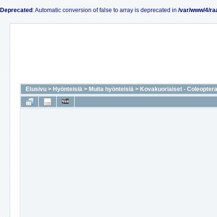
Deprecated
: Automatic conversion of false to array is deprecated in
/var/www/4/ra
Etusivu
>
Hyönteisiä
>
Muita hyönteisiä
>
Kovakuoriaiset - Coleopter