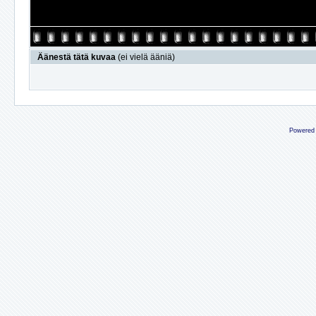
Äänestä tätä kuvaa
(ei vielä ääniä)
Powered