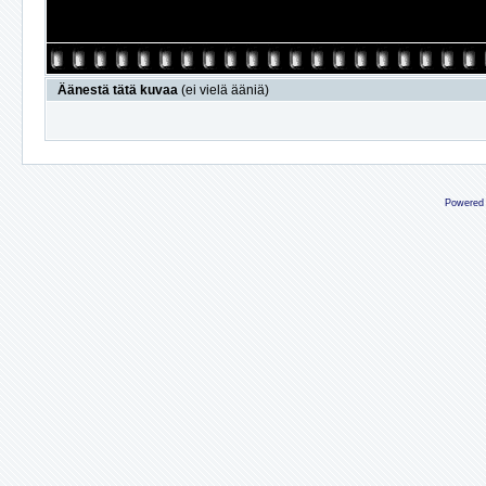
Äänestä tätä kuvaa
(ei vielä ääniä)
Powered