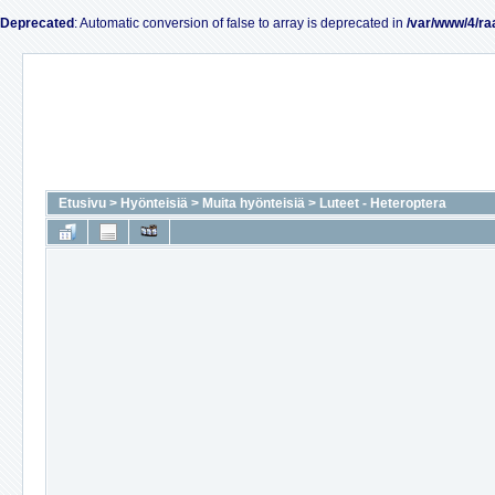
Deprecated
: Automatic conversion of false to array is deprecated in
/var/www/4/ra
Etusivu
>
Hyönteisiä
>
Muita hyönteisiä
>
Luteet - Heteroptera