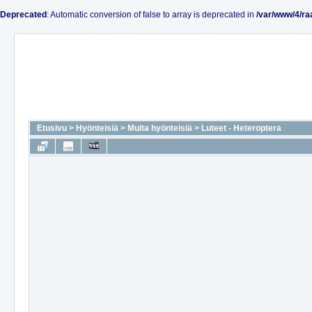
Deprecated
: Automatic conversion of false to array is deprecated in
/var/www/4/ra
Etusivu
>
Hyönteisiä
>
Muita hyönteisiä
>
Luteet - Heteroptera