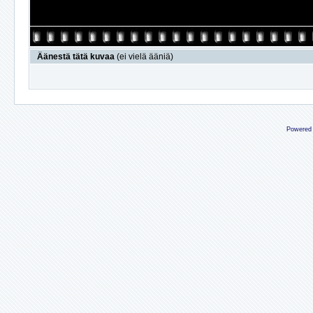
Äänestä tätä kuvaa
(ei vielä ääniä)
Powered