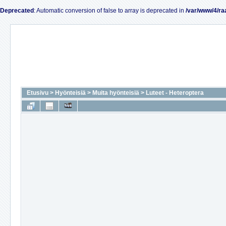
Deprecated
: Automatic conversion of false to array is deprecated in
/var/www/4/ra
Etusivu
>
Hyönteisiä
>
Muita hyönteisiä
>
Luteet - Heteroptera