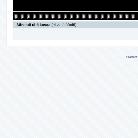
Äänestä tätä kuvaa
(ei vielä ääniä)
Powered