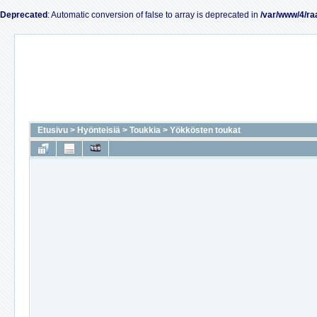
Deprecated
: Automatic conversion of false to array is deprecated in
/var/www/4/ra
Etusivu
>
Hyönteisiä
>
Toukkia
>
Yökkösten toukat