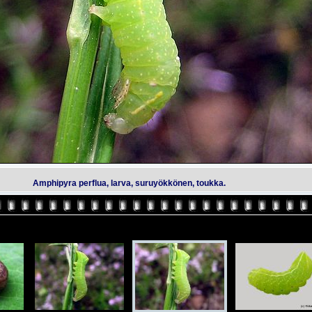
Amphipyra perflua, larva, suruyökkönen, toukka.