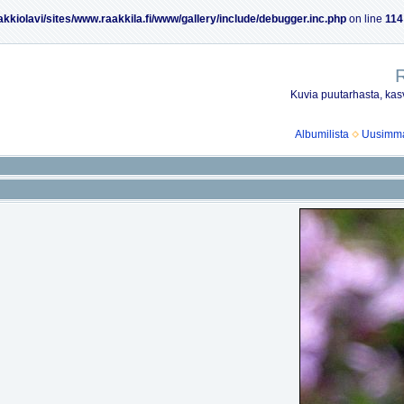
akkiolavi/sites/www.raakkila.fi/www/gallery/include/debugger.inc.php
on line
114
R
Kuvia puutarhasta, kasv
Albumilista
Uusimmat