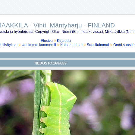
AAKKILA - Vihti, Mäntyharju - FINLAND
eista ja hyönteisistä. Copyright Olavi Niemi (Ei nimeä kuvissa.), Miika Jylkkä (Nimi
Etusivu
Kirjaudu
 lisäykset
Uusimmat kommentit
Katsotuimmat
Suosituimmat
Omat suosiki
TIEDOSTO 168/689