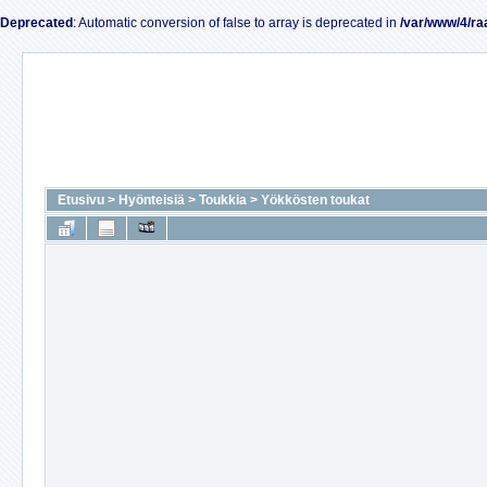
Deprecated
: Automatic conversion of false to array is deprecated in
/var/www/4/ra
Etusivu
>
Hyönteisiä
>
Toukkia
>
Yökkösten toukat