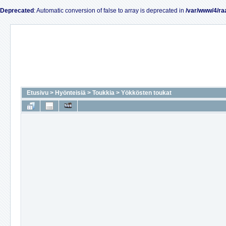
Deprecated
: Automatic conversion of false to array is deprecated in
/var/www/4/ra
Etusivu
>
Hyönteisiä
>
Toukkia
>
Yökkösten toukat