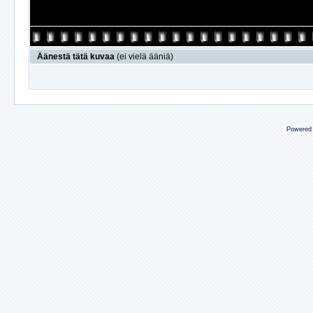
Äänestä tätä kuvaa
(ei vielä ääniä)
Powered