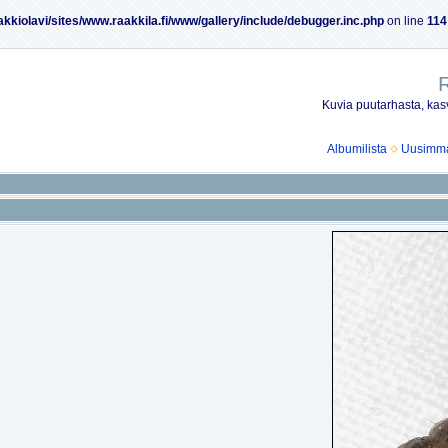
akkiolavi/sites/www.raakkila.fi/www/gallery/include/debugger.inc.php
on line
114
R
Kuvia puutarhasta, kasv
Albumilista
Uusimmat