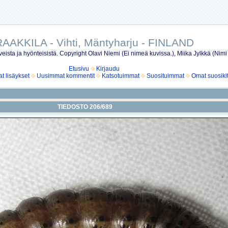
AAKKILA - Vihti, Mäntyharju - FINLAND
eista ja hyönteisistä. Copyright Olavi Niemi (Ei nimeä kuvissa.), Miika Jylkkä (Nimi
Etusivu
Kirjaudu
 lisäykset
Uusimmat kommentit
Katsotuimmat
Suosituimmat
Omat suosiki
TIEDOSTO 206/689