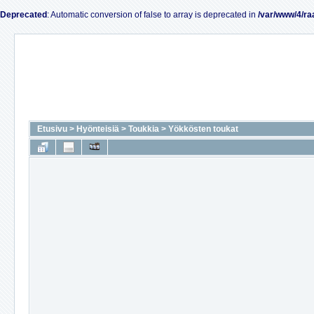
Deprecated
: Automatic conversion of false to array is deprecated in
/var/www/4/ra
Etusivu
>
Hyönteisiä
>
Toukkia
>
Yökkösten toukat